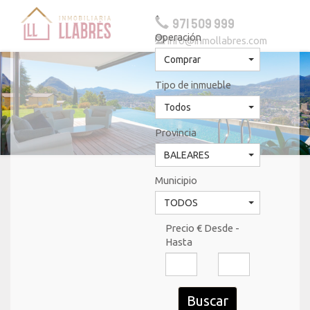
971 509 999
Operación
info@inmollabres.com
Togg
navig
Comprar
Tipo de inmueble
Todos
Provincia
BALEARES
Municipio
TODOS
Precio € Desde -
Hasta
Buscar