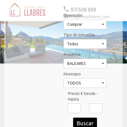
971 509 999
Operación
info@inmollabres.com
Togg
navig
Comprar
Tipo de inmueble
Todos
Provincia
BALEARES
Municipio
TODOS
Precio € Desde -
Hasta
Buscar